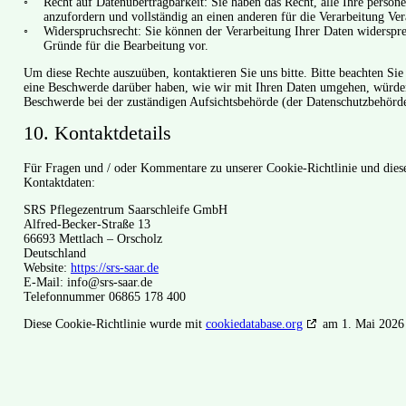
Recht auf Datenübertragbarkeit: Sie haben das Recht, alle Ihre perso
anzufordern und vollständig an einen anderen für die Verarbeitung Ver
Widerspruchsrecht: Sie können der Verarbeitung Ihrer Daten widersprec
Gründe für die Bearbeitung vor.
Um diese Rechte auszuüben, kontaktieren Sie uns bitte. Bitte beachten S
eine Beschwerde darüber haben, wie wir mit Ihren Daten umgehen, würden
Beschwerde bei der zuständigen Aufsichtsbehörde (der Datenschutzbehörde
10. Kontaktdetails
Für Fragen und / oder Kommentare zu unserer Cookie-Richtlinie und dieser
Kontaktdaten:
SRS Pflegezentrum Saarschleife GmbH
Alfred-Becker-Straße 13
66693 Mettlach – Orscholz
Deutschland
Website:
https://srs-saar.de
E-Mail:
info@
srs-saar.de
Telefonnummer 06865 178 400
Diese Cookie-Richtlinie wurde mit
cookiedatabase.org
am 1. Mai 2026 