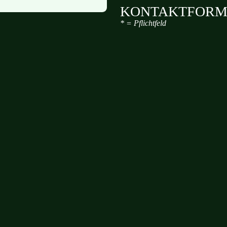
KONTAKT­FOR
* = Pflichtfeld
Ich habe die Datenschu
zu, dass meine Angaben
erhoben und gespeichert
per E-Mail an
info@srs-
Einsenden!