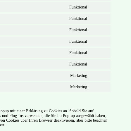
to
Funktional
service
Consent
verschiedene
to
Funktional
service
Consent
rank-
to
math
Funktional
service
Consent
verschiedene
to
Funktional
service
Consent
wordpress
to
Funktional
service
Consent
wordpress
to
Funktional
service
Consent
complianz
to
Marketing
service
Consent
matomo
to
Marketing
service
Consent
google-
to
fonts
service
google-
maps
opup mit einer Erklärung zu Cookies an. Sobald Sie auf
es und Plug-Ins verwenden, die Sie im Pop-up ausgewählt haben,
on Cookies über Ihren Browser deaktivieren, aber bitte beachten
ert.